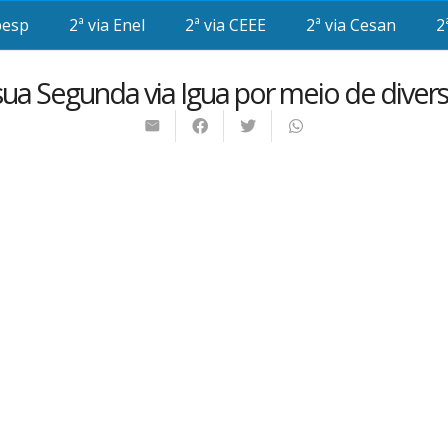
besp
2ª via Enel
2ª via CEEE
2ª via Cesan
2
ua Segunda via Igua por meio de divers