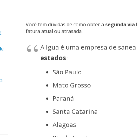
Você tem dúvidas de como obter a
segunda via 
fatura atual ou atrasada.
2
A Igua é uma empresa de sane
de
estados
:
São Paulo
ra
Mato Grosso
Paraná
Santa Catarina
Alagoas