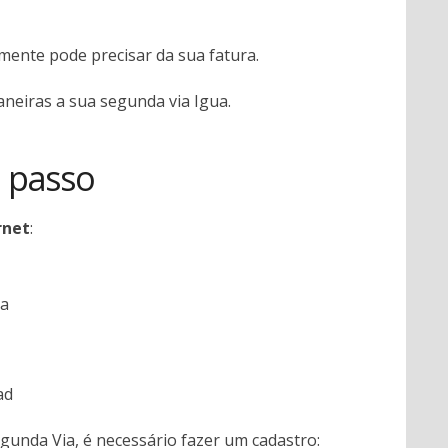
mente pode precisar da sua fatura.
aneiras a sua segunda via Igua.
a passo
rnet
:
ha
ad
unda Via, é necessário fazer um cadastro: