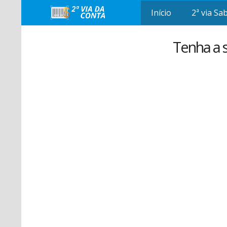
Início
2ª via Sa
Tenha a s